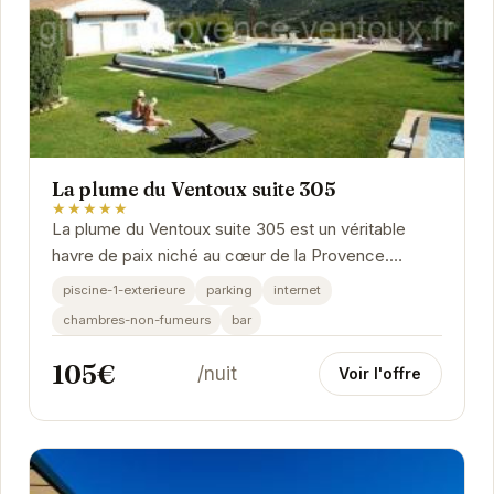
La plume du Ventoux suite 305
★★★★★
La plume du Ventoux suite 305 est un véritable
havre de paix niché au cœur de la Provence.
Profitez d'un séjour inoubliable dans cette suite...
piscine-1-exterieure
parking
internet
chambres-non-fumeurs
bar
105€
/nuit
Voir l'offre