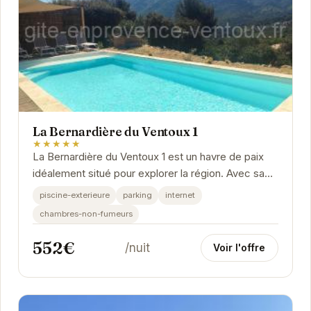
La Bernardière du Ventoux 1
★★★★★
La Bernardière du Ventoux 1 est un havre de paix
idéalement situé pour explorer la région. Avec sa
piscine extérieure, son parking et son accès...
piscine-exterieure
parking
internet
chambres-non-fumeurs
552€
/nuit
Voir l'offre