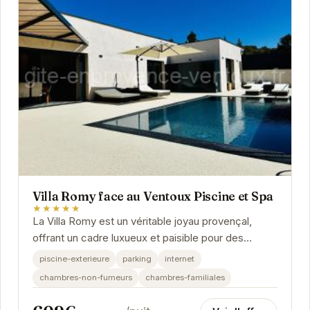
Villa Romy face au Ventoux Piscine et Spa
★★★★★
La Villa Romy est un véritable joyau provençal,
offrant un cadre luxueux et paisible pour des
vacances inoubliables. Avec sa piscine privée,
piscine-exterieure
parking
internet
son...
chambres-non-fumeurs
chambres-familiales