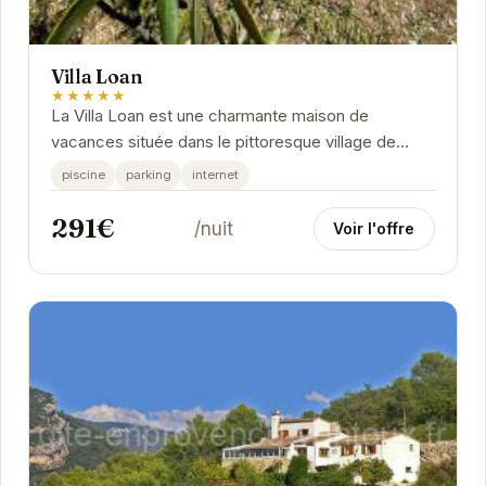
Villa Loan
★★★★★
La Villa Loan est une charmante maison de
vacances située dans le pittoresque village de
Mollans-sur-Ouvèze. Offrant un cadre paisible et...
piscine
parking
internet
291€
/nuit
Voir l'offre