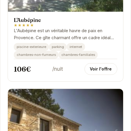
L'Aubépine
★★★★★
L'Aubépine est un véritable havre de paix en
Provence. Ce gîte charmant offre un cadre idéal
pour se détendre et profiter de la beauté de la...
piscine-exterieure
parking
internet
chambres-non-fumeurs
chambres-familiales
106€
/nuit
Voir l'offre