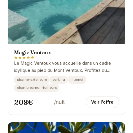
Magic Ventoux
★★★★★
Le Magic Ventoux vous accueille dans un cadre
idyllique au pied du Mont Ventoux. Profitez du
calme et de la beauté de la Provence dans cet...
piscine-exterieure
parking
internet
chambres-non-fumeurs
208€
/nuit
Voir l'offre