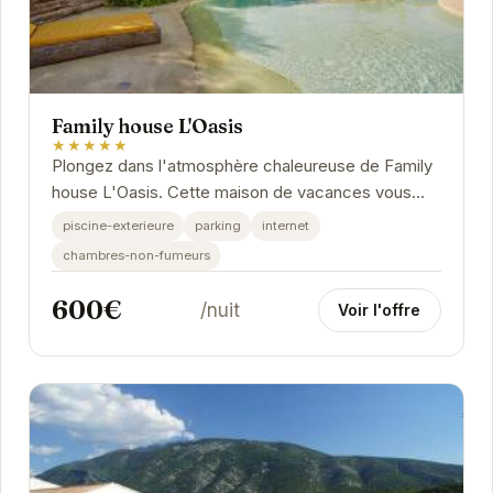
Family house L'Oasis
★★★★★
Plongez dans l'atmosphère chaleureuse de Family
house L'Oasis. Cette maison de vacances vous
offre un cadre idyllique pour des vacances
piscine-exterieure
parking
internet
relaxantes...
chambres-non-fumeurs
600€
/nuit
Voir l'offre