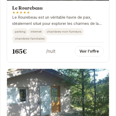
Le Rourebeau
★★★★★
Le Rourebeau est un véritable havre de paix,
idéalement situé pour explorer les charmes de la
Drôme provençale. Son atmosphère chaleureuse
parking
internet
chambres-non-fumeurs
et...
chambres-familiales
165€
/nuit
Voir l'offre