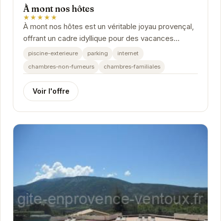
À mont nos hôtes
★★★★★
À mont nos hôtes est un véritable joyau provençal,
offrant un cadre idyllique pour des vacances
relaxantes. Situé à Mollans-sur-Ouvèze, cet...
piscine-exterieure
parking
internet
chambres-non-fumeurs
chambres-familiales
Voir l'offre