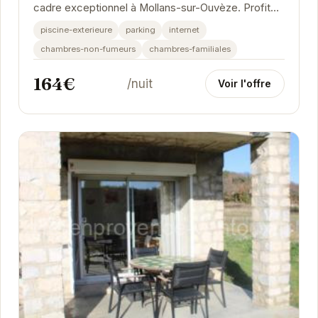
cadre exceptionnel à Mollans-sur-Ouvèze. Profitez
du calme et de la beauté de la Provence, avec...
piscine-exterieure
parking
internet
chambres-non-fumeurs
chambres-familiales
164€
/nuit
Voir l'offre