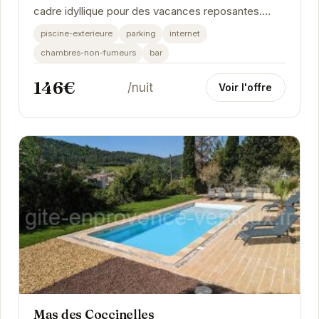
cadre idyllique pour des vacances reposantes.
Avec sa piscine extérieure, son parking et son...
piscine-exterieure
parking
internet
chambres-non-fumeurs
bar
146€
/nuit
Voir l'offre
Mas des Coccinelles