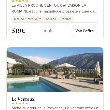
★★★★★
La VILLA PROCHE VENTOUX et VAISON LA
ROMAINE est une magnifique propriété située dans
le charmant village de Mollans-sur-Ouvèze. Offrant
piscine-1-exterieure
parking
internet
une vue...
519€
/nuit
Voir l'offre
Le Ventoux
★★★★★
Niché au cœur de la Provence, Le Ventoux offre un