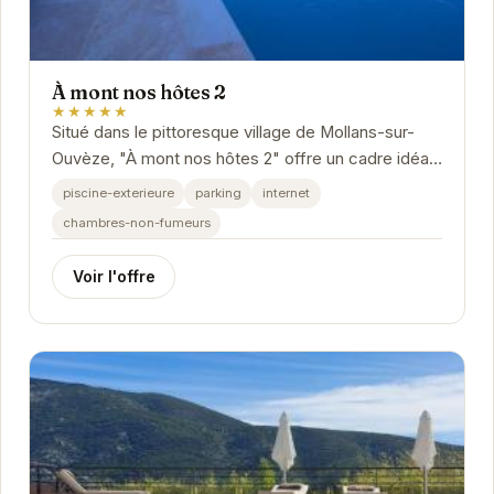
À mont nos hôtes 2
★★★★★
Situé dans le pittoresque village de Mollans-sur-
Ouvèze, "À mont nos hôtes 2" offre un cadre idéal
pour des vacances relaxantes. Avec sa piscine...
piscine-exterieure
parking
internet
chambres-non-fumeurs
Voir l'offre