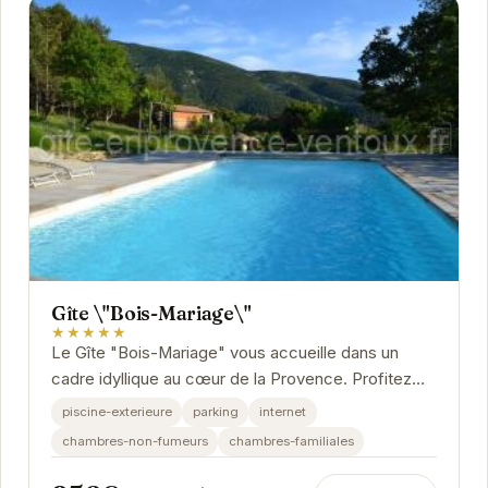
Gîte \"Bois-Mariage\"
★★★★★
Le Gîte "Bois-Mariage" vous accueille dans un
cadre idyllique au cœur de la Provence. Profitez
d'une ambiance chaleureuse et conviviale, idéale...
piscine-exterieure
parking
internet
chambres-non-fumeurs
chambres-familiales