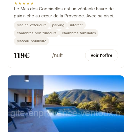
★★★★★
Le Mas des Coccinelles est un véritable havre de
paix niché au cœur de la Provence. Avec sa piscine
extérieure scintillante, son parking privé...
piscine-exterieure
parking
internet
chambres-non-fumeurs
chambres-familiales
plateau-bouilloire
119€
/nuit
Voir l'offre