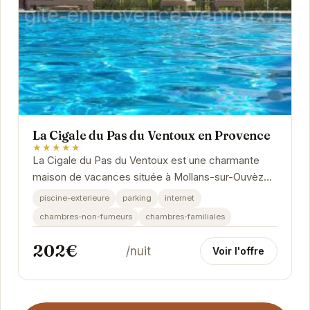
La Cigale du Pas du Ventoux en Provence
★★★★★
La Cigale du Pas du Ventoux est une charmante
maison de vacances située à Mollans-sur-Ouvèze.
Elle offre un cadre idéal pour des vacances...
piscine-exterieure
parking
internet
chambres-non-fumeurs
chambres-familiales
202€
/nuit
Voir l'offre